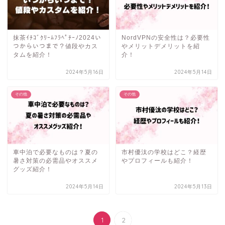
抹茶ｲﾁｺﾞｸﾘｰﾑﾌﾗﾍﾟﾁｰﾉ2024い
NordVPNの安全性は？必要性
つからいつまで？値段やカス
やメリットデメリットを紹
タムを紹介！
介！
2024年5月16日
2024年5月14日
その他
その他
車中泊で必要なものは？夏の
市村優汰の学校はどこ？経歴
暑さ対策の必需品やオススメ
やプロフィールも紹介！
グッズ紹介！
2024年5月14日
2024年5月13日
1
2