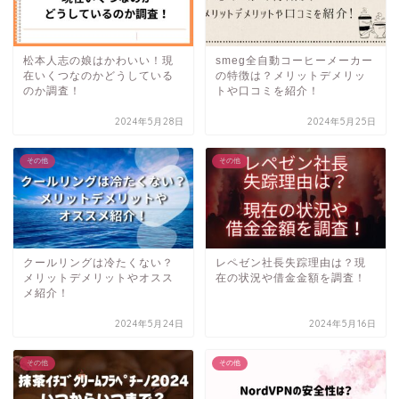
松本人志の娘はかわいい！現
smeg全自動コーヒーメーカー
在いくつなのかどうしている
の特徴は？メリットデメリッ
のか調査！
トや口コミを紹介！
2024年5月28日
2024年5月25日
その他
その他
クールリングは冷たくない？
レペゼン社長失踪理由は？現
メリットデメリットやオスス
在の状況や借金金額を調査！
メ紹介！
2024年5月24日
2024年5月16日
その他
その他