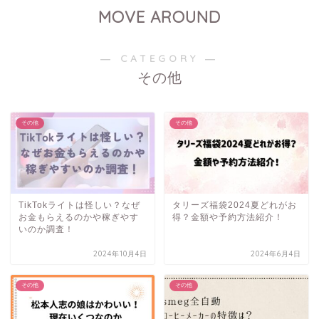
MOVE AROUND
― CATEGORY ―
その他
その他
その他
TikTokライトは怪しい？なぜ
タリーズ福袋2024夏どれがお
お金もらえるのかや稼ぎやす
得？金額や予約方法紹介！
いのか調査！
2024年10月4日
2024年6月4日
その他
その他