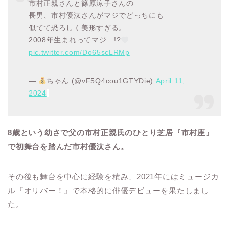
市村正親さんと篠原涼子さんの
長男、市村優汰さんがマジでどっちにも
似てて恐ろしく美形すぎる。
2008年生まれってマジ…!?
pic.twitter.com/Do65scLRMp
—
ちゃん (@vF5Q4cou1GTYDie)
April 11,
2024
8歳という幼さで父の市村正親氏のひとり芝居『市村座』
で初舞台を踏んだ市村優汰さん。
その後も舞台を中心に経験を積み、2021年にはミュージカ
ル『オリバー！』で本格的に俳優デビューを果たしまし
た。