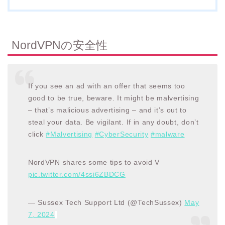
NordVPNの安全性
If you see an ad with an offer that seems too
good to be true, beware. It might be malvertising
– that’s malicious advertising – and it’s out to
steal your data. Be vigilant. If in any doubt, don’t
click
#Malvertising
#CyberSecurity
#malware
NordVPN shares some tips to avoid V
pic.twitter.com/4ssi6ZBDCG
— Sussex Tech Support Ltd (@TechSussex)
May
7, 2024