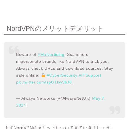
NordVPNのメリットデメリット
Beware of
#Malvertising
! Scammers
impersonate brands like NordVPN to trick you.
Always check URLs and download sources. Stay
safe online!
#CyberSecurity
#ITSupport
pic.twitter.com/spG1kw9bJ8
— Always Networks (@AlwaysNetUK)
May 7,
2024
まずNordVPNのメリットについて見ていきましょう。