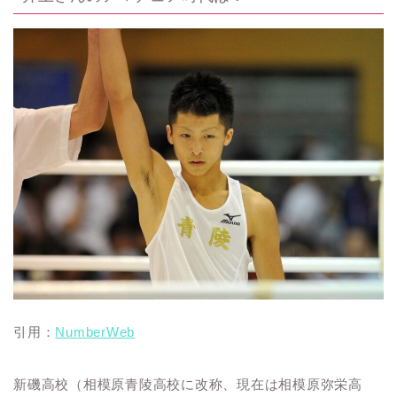
引用：
NumberWeb
新磯高校（相模原青陵高校に改称、現在は相模原弥栄高