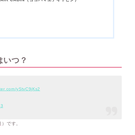
はいつ？
tter.com/yStvC9jKs2
23
月
）です。