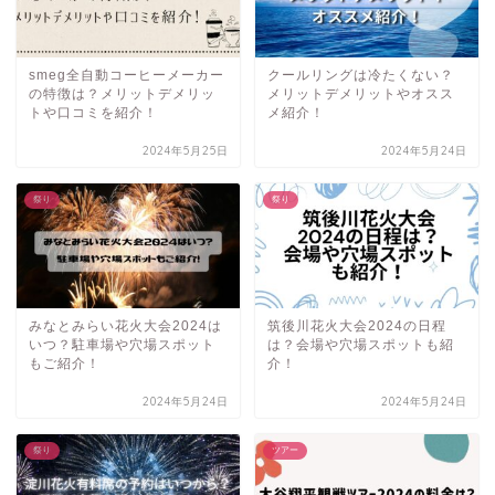
smeg全自動コーヒーメーカー
クールリングは冷たくない？
の特徴は？メリットデメリッ
メリットデメリットやオスス
トや口コミを紹介！
メ紹介！
2024年5月25日
2024年5月24日
祭り
祭り
みなとみらい花火大会2024は
筑後川花火大会2024の日程
いつ？駐車場や穴場スポット
は？会場や穴場スポットも紹
もご紹介！
介！
2024年5月24日
2024年5月24日
祭り
ツアー