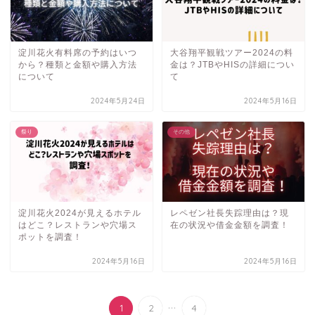
淀川花火有料席の予約はいつ
大谷翔平観戦ツアー2024の料
から？種類と金額や購入方法
金は？JTBやHISの詳細につい
について
て
2024年5月24日
2024年5月16日
祭り
その他
淀川花火2024が見えるホテル
レペゼン社長失踪理由は？現
はどこ？レストランや穴場ス
在の状況や借金金額を調査！
ポットを調査！
2024年5月16日
2024年5月16日
...
1
2
4