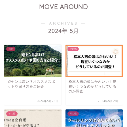
MOVE AROUND
― ARCHIVES ―
2024年 5月
観光
その他
姫センは高い？オススメスポ
松本人志の娘はかわいい！現
ットや回り方をご紹介！
在いくつなのかどうしている
のか調査！
2024年5月28日
2024年5月28日
その他
その他