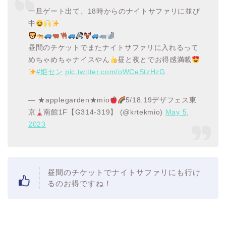
一旦ゲート出て、18時からのナイトサファリに並び
中
昼間のチケットでまたナイトサファリに入れるって
めちゃめちゃナイスやん
昼と夜とでお得感満載
#姫セン
pic.twitter.com/oWCeStzHzG
— ★applegarden★mio
5/18.19デザフェス東
京
南館1F【G314-319】 (@krtekmio)
May 5,
2023
昼間のチケットでナイトサファリにも行け
るのお得ですね！