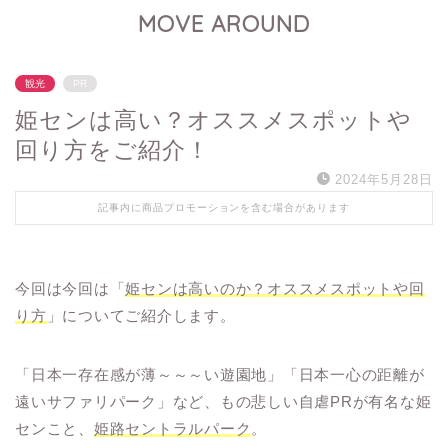
MOVE AROUND
観光
PR
姫センは高い？オススメスポットや
回り方をご紹介！
2024年5月28日
記事内に商品プロモーションを含む場合があります
今回は今回は「
姫センは高いのか？オススメスポットや回
り方
」についてご紹介します。
「日本一存在感が薄～～～い遊園地」「日本一心の距離が
遠いサファリパーク」など、もの悲しい自虐PRが有名な姫
センこと、
姫路セントラルパーク
。