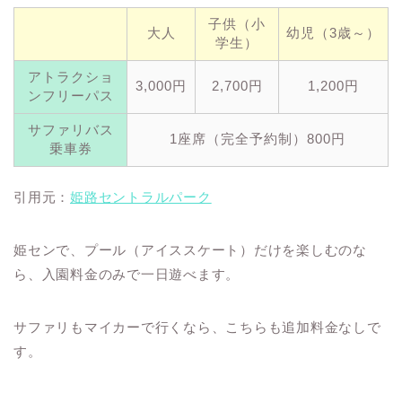
子供（小
大人
幼児（3歳～）
学生）
アトラクショ
3,000円
2,700円
1,200円
ンフリーパス
サファリバス
1座席（完全予約制）800円
乗車券
引用元：
姫路セントラルパーク
姫センで、プール（アイススケート）だけを楽しむのな
ら、入園料金のみで一日遊べます。
サファリもマイカーで行くなら、こちらも追加料金なしで
す。