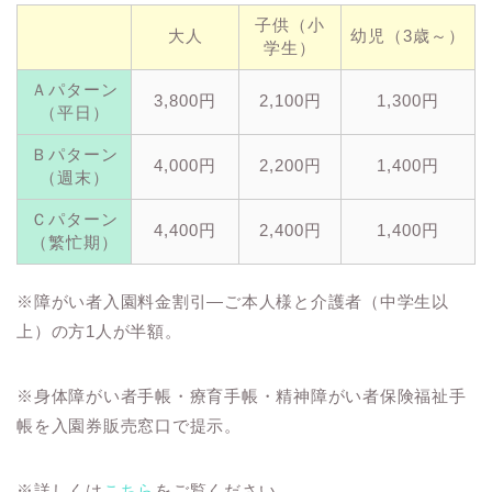
子供（小
大人
幼児（3歳～）
学生）
Ａパターン
3,800円
2,100円
1,300円
（平日）
Ｂパターン
4,000円
2,200円
1,400円
（週末）
Ｃパターン
4,400円
2,400円
1,400円
（繁忙期）
※障がい者入園料金割引―ご本人様と介護者（中学生以
上）の方1人が半額。
※身体障がい者手帳・療育手帳・精神障がい者保険福祉手
帳を入園券販売窓口で提示。
※詳しくは
こちら
をご覧ください。