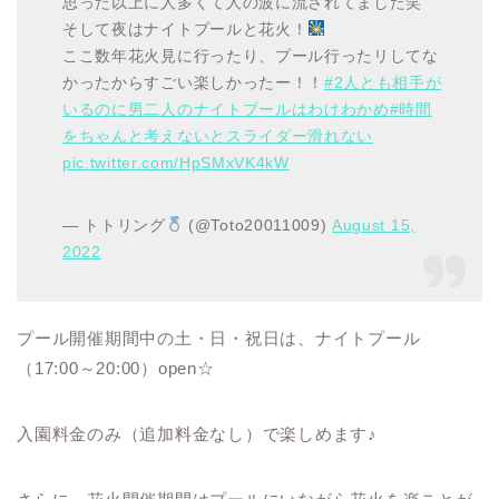
思った以上に人多くて人の波に流されてました笑
そして夜はナイトプールと花火！
ここ数年花火見に行ったり、プール行ったリしてな
かったからすごい楽しかったー！！
#2人とも相手が
いるのに男二人のナイトプールはわけわかめ
#時間
をちゃんと考えないとスライダー滑れない
pic.twitter.com/HpSMxVK4kW
— トトリング
(@Toto20011009)
August 15,
2022
プール開催期間中の土・日・祝日は、ナイトプール
（17:00～20:00）open☆
入園料金のみ（追加料金なし）で楽しめます♪