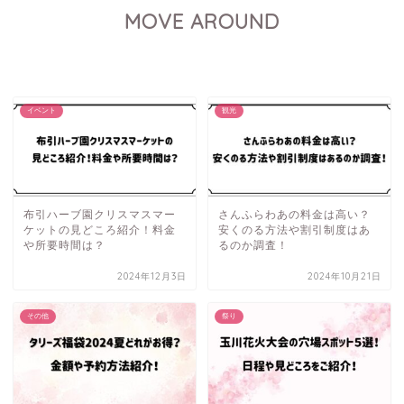
MOVE AROUND
イベント
観光
布引ハーブ園クリスマスマー
さんふらわあの料金は高い？
ケットの見どころ紹介！料金
安くのる方法や割引制度はあ
や所要時間は？
るのか調査！
2024年12月3日
2024年10月21日
その他
祭り