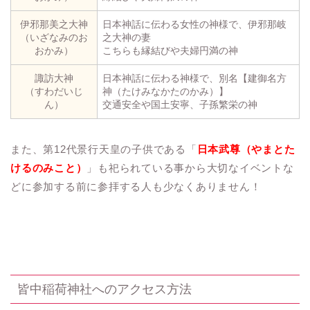
伊邪那美之大神
日本神話に伝わる女性の神様で、伊邪那岐
（いざなみのお
之大神の妻
おかみ）
こちらも縁結びや夫婦円満の神
諏訪大神
日本神話に伝わる神様で、別名【建御名方
（すわだいじ
神（たけみなかたのかみ）】
ん）
交通安全や国土安寧、子孫繁栄の神
また、第12代景行天皇の子供である「
日本武尊（やまとた
けるのみこと）
」も祀られている事から大切なイベントな
どに参加する前に参拝する人も少なくありません！
皆中稲荷神社へのアクセス方法