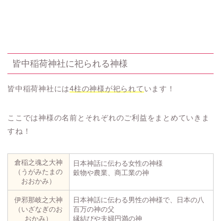
皆中稲荷神社に祀られる神様
皆中稲荷神社には
4柱の神様が祀られて
います！
ここでは神様の名前とそれぞれのご利益をまとめていきま
すね！
倉稲之魂之大神
日本神話に伝わる女性の神様
（うがみたまの
穀物や農業、商工業の神
おおかみ）
伊邪那岐之大神
日本神話に伝わる男性の神様で、日本の八
（いざなぎのお
百万の神の父
おかみ）
縁結びや夫婦円満の神