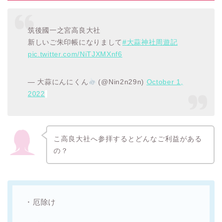
筑後國一之宮高良大社
新しいご朱印帳になりまして
#大蒜神社周遊記
pic.twitter.com/NiTJXMXnf6
— 大蒜にんにくん
(@Nin2n29n)
October 1,
2022
こ
高良大社へ参拝するとどんなご利益がある
の？
・厄除け