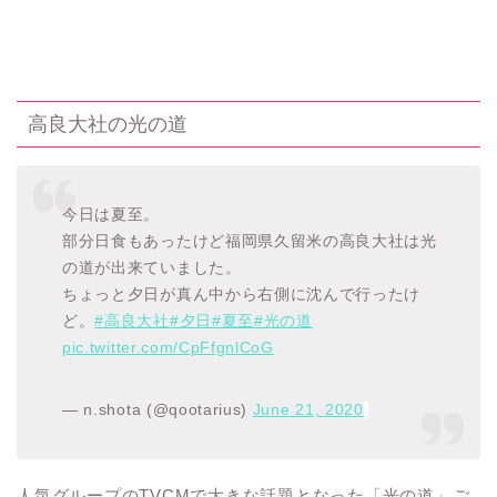
高良大社の光の道
今日は夏至。
部分日食もあったけど福岡県久留米の高良大社は光
の道が出来ていました。
ちょっと夕日が真ん中から右側に沈んで行ったけ
ど。
#高良大社
#夕日
#夏至
#光の道
pic.twitter.com/CpFfgnlCoG
— n.shota (@qootarius)
June 21, 2020
人気グループのTVCMで大きな話題となった「光の道」ご