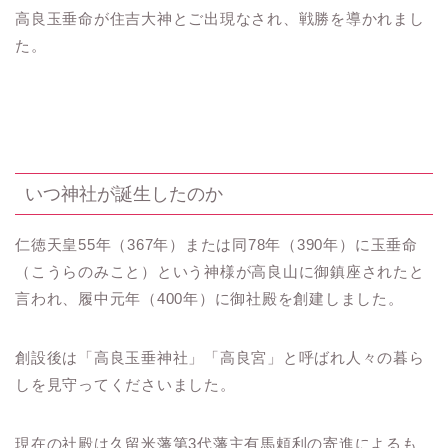
高良玉垂命が住吉大神とご出現なされ、戦勝を導かれまし
た。
いつ神社が誕生したのか
仁徳天皇55年（367年）または同78年（390年）に玉垂命
（こうらのみこと）という神様が高良山に御鎮座されたと
言われ、履中元年（400年）に御社殿を創建しました。
創設後は「高良玉垂神社」「高良宮」と呼ばれ人々の暮ら
しを見守ってくださいました。
現在の社殿は久留米藩第3代藩主有馬頼利の寄進によるも