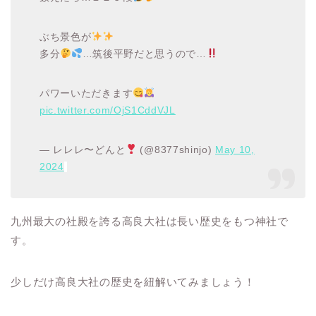
ぶち景色が
多分
…筑後平野だと思うので…
パワーいただきます
pic.twitter.com/OjS1CddVJL
— レレレ〜どんと
(@8377shinjo)
May 10,
2024
九州最大の社殿を誇る高良大社は長い歴史をもつ神社で
す。
少しだけ高良大社の歴史を紐解いてみましょう！