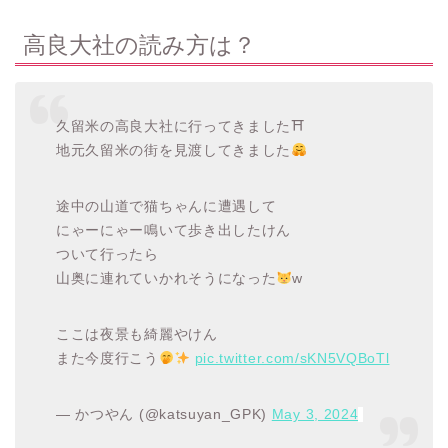
高良大社の読み方は？
久留米の高良大社に行ってきました⛩
地元久留米の街を見渡してきました
途中の山道で猫ちゃんに遭遇して
にゃーにゃー鳴いて歩き出したけん
ついて行ったら
山奥に連れていかれそうになった
w
ここは夜景も綺麗やけん
また今度行こう
pic.twitter.com/sKN5VQBoTl
— かつやん (@katsuyan_GPK)
May 3, 2024