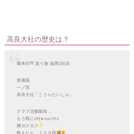
高良大社の歴史は？
御朱印⛩ 巡り旅 福岡2社目
筑後国
一ノ宮
高良大社「こうらたいしゃ」
クラブ活動階段…
もう既にε٩(๑>ω<)۶з
脚ガクガク
数えたら…１２９段